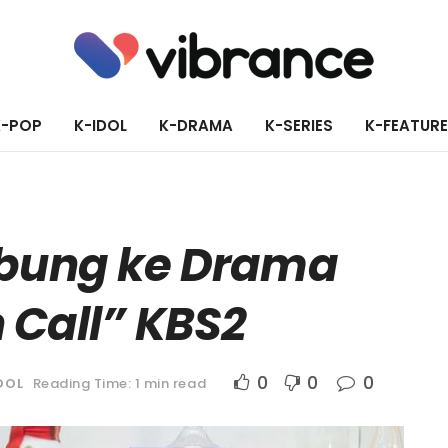
K-POP
K-IDOL
K-DRAMA
K-SERIES
K-FEATUR
bung ke Drama
 Call” KBS2
0
0
0
DOL
Reading Time: 1 min read