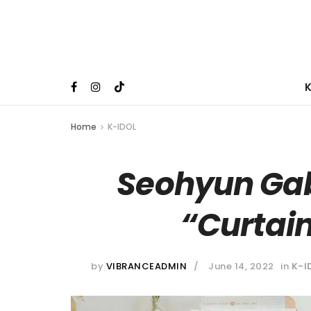
Home
K-IDOL
Seohyun Ga
“Curtain
by
VIBRANCEADMIN
June 14, 2022
in
K-I