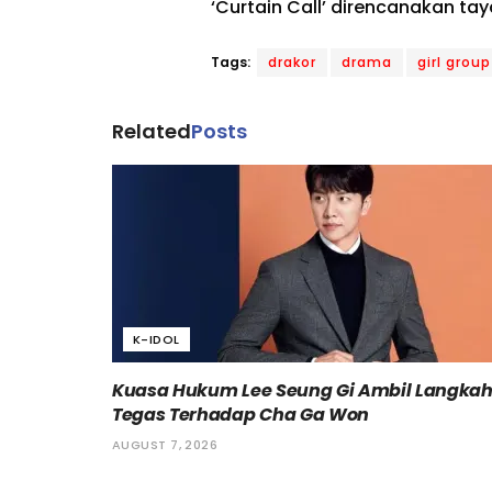
‘Curtain Call’ direncanakan ta
Tags:
drakor
drama
girl group
Related
Posts
K-IDOL
Kuasa Hukum Lee Seung Gi Ambil Langka
Tegas Terhadap Cha Ga Won
AUGUST 7, 2026