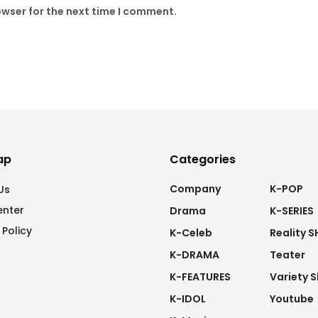
owser for the next time I comment.
ap
Categories
Company
K-POP
Us
enter
Drama
K-SERIES
 Policy
K-Celeb
Reality 
K-DRAMA
Teater
K-FEATURES
Variety 
K-IDOL
Youtube