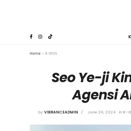
Home
K-IDOL
Seo Ye-ji Ki
Agensi A
by
VIBRANCEADMIN
June 26, 2024
in
K-I