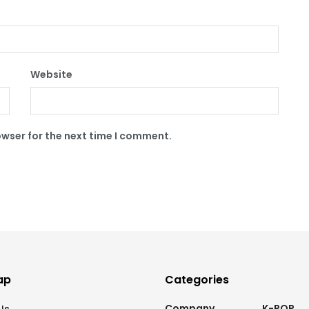
Website
owser for the next time I comment.
ap
Categories
Company
K-POP