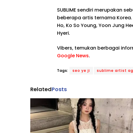
SUBLIME sendiri merupakan seb
beberapa artis ternama Korea.
Ho, Ko So Young, Yoon Jung Hee,
Hyeri.
Vibers, temukan berbagai info
Google News
.
Tags:
seo ye ji
sublime artist a
Related
Posts