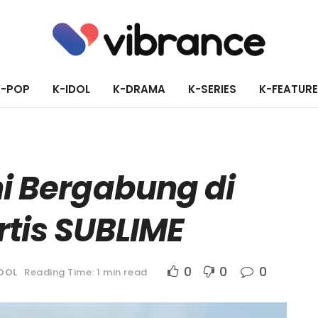
K-POP
K-IDOL
K-DRAMA
K-SERIES
K-FEATUR
ni Bergabung di
rtis SUBLIME
0
0
0
DOL
Reading Time: 1 min read