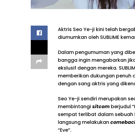
Aktris Seo Ye-ji kini telah berg
diumumkan oleh SUBLIME kemari
Dalam pengumuman yang diberi
bangga ingin mengabarkan jika
ekslusif dengan mereka. SUBLI
memberikan dukungan penuh d
dengan sang aktris yang diken
Seo Ye-ji sendiri merupakan s
membintangi
sitcom
berjudul 
sempat terlibat dalam sebuah ko
langsung melakukan
comebac
“Eve”.