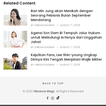
o
Related Content
:
r
i
Ban Min Jung akan Menikah dengan
e
Seorang Pebisnis Bulan September
s
Mendatang
:
BY
VIBRANCEADMIN
AUGUST 7, 2026
Agensi Son Dam Bi Tempuh Jalur Hukum
untuk Melindungi Artisnya dari Unggahan
Jahat
BY
VIBRANCEADMIN
AUGUST 7, 2026
Kejutkan Fans, Lee Shin-young Ungkap
Dirinya Kini Tengah Menjalani Wajib Militer
BY
VIBRANCEADMIN
AUGUST 7, 2026
BACK TO TOP
© 2022
Vibrance Magz
. All Rights Reserved