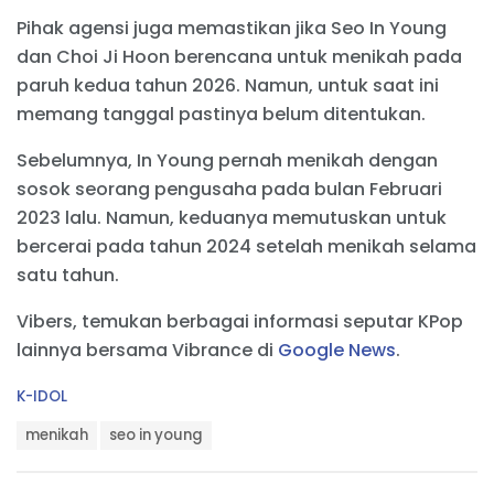
Pihak agensi juga memastikan jika Seo In Young
dan Choi Ji Hoon berencana untuk menikah pada
paruh kedua tahun 2026. Namun, untuk saat ini
memang tanggal pastinya belum ditentukan.
Sebelumnya, In Young pernah menikah dengan
sosok seorang pengusaha pada bulan Februari
2023 lalu. Namun, keduanya memutuskan untuk
bercerai pada tahun 2024 setelah menikah selama
satu tahun.
Vibers, temukan berbagai informasi seputar KPop
lainnya bersama Vibrance di
Google News
.
C
K-IDOL
a
T
t
menikah
seo in young
a
e
g
g
s