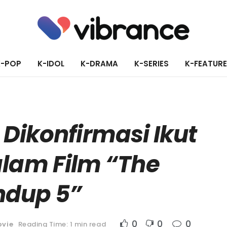
K-POP
K-IDOL
K-DRAMA
K-SERIES
K-FEATUR
Dikonfirmasi Ikut
lam Film “The
ndup 5”
0
0
0
vie
Reading Time: 1 min read