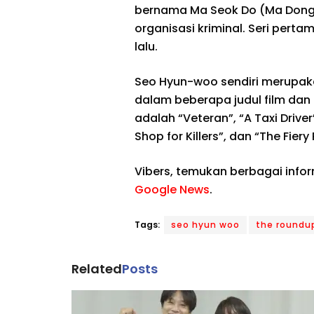
bernama Ma Seok Do (Ma Dong
organisasi kriminal. Seri pertama
lalu.
Seo Hyun-woo sendiri merupak
dalam beberapa judul film dan
adalah “Veteran”, “A Taxi Driver”
Shop for Killers”, dan “The Fiery 
Vibers, temukan berbagai info
Google News
.
Tags:
seo hyun woo
the roundu
Related
Posts