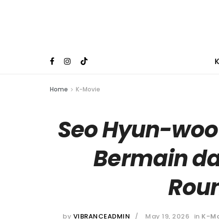
Home
K-Movie
Seo Hyun-woo 
Bermain da
Rou
by
VIBRANCEADMIN
May 19, 2026
in
K-Mo