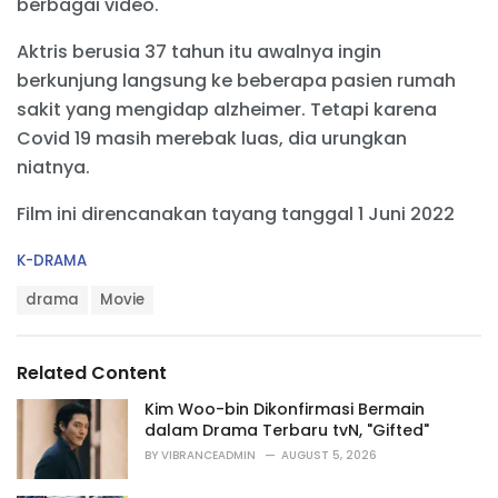
berbagai video.
Aktris berusia 37 tahun itu awalnya ingin
berkunjung langsung ke beberapa pasien rumah
sakit yang mengidap alzheimer. Tetapi karena
Covid 19 masih merebak luas, dia urungkan
niatnya.
Film ini direncanakan tayang tanggal 1 Juni 2022
C
K-DRAMA
a
T
t
drama
Movie
a
e
g
g
s
o
Related Content
:
r
i
Kim Woo-bin Dikonfirmasi Bermain
e
dalam Drama Terbaru tvN, "Gifted"
s
BY
VIBRANCEADMIN
AUGUST 5, 2026
: