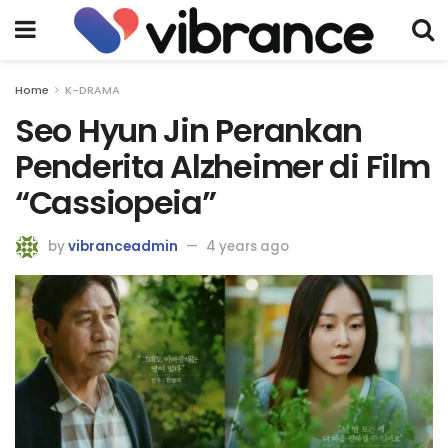
Home
K-DRAMA
Seo Hyun Jin Perankan
Penderita Alzheimer di Film
“Cassiopeia”
by
vibranceadmin
4 years ago