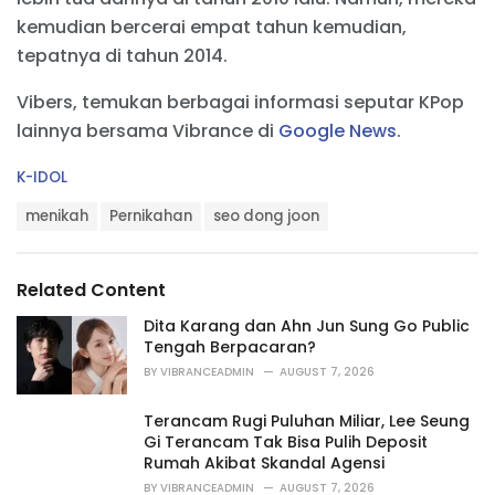
kemudian bercerai empat tahun kemudian,
tepatnya di tahun 2014.
Vibers, temukan berbagai informasi seputar KPop
lainnya bersama Vibrance di
Google News
.
C
K-IDOL
a
T
t
menikah
Pernikahan
seo dong joon
a
e
g
g
s
o
Related Content
:
r
i
Dita Karang dan Ahn Jun Sung Go Public
e
Tengah Berpacaran?
s
BY
VIBRANCEADMIN
AUGUST 7, 2026
:
Terancam Rugi Puluhan Miliar, Lee Seung
Gi Terancam Tak Bisa Pulih Deposit
Rumah Akibat Skandal Agensi
BY
VIBRANCEADMIN
AUGUST 7, 2026