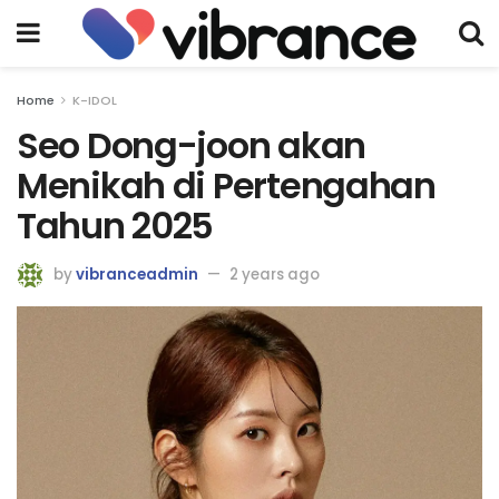
Home
K-IDOL
Seo Dong-joon akan
Menikah di Pertengahan
Tahun 2025
by
vibranceadmin
2 years ago