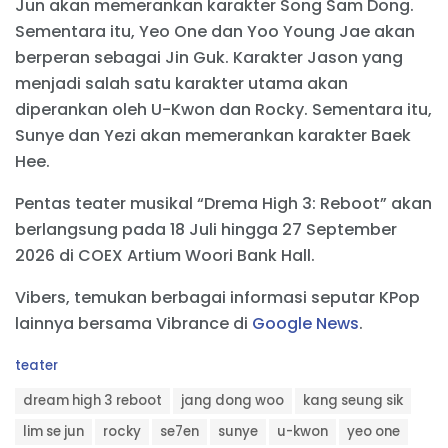
Jun akan memerankan karakter Song Sam Dong.
Sementara itu, Yeo One dan Yoo Young Jae akan
berperan sebagai Jin Guk. Karakter Jason yang
menjadi salah satu karakter utama akan
diperankan oleh U-Kwon dan Rocky. Sementara itu,
Sunye dan Yezi akan memerankan karakter Baek
Hee.
Pentas teater musikal “Drema High 3: Reboot” akan
berlangsung pada 18 Juli hingga 27 September
2026 di COEX Artium Woori Bank Hall.
Vibers, temukan berbagai informasi seputar KPop
lainnya bersama Vibrance di
Google News
.
C
teater
a
T
t
dream high 3 reboot
jang dong woo
kang seung sik
a
e
g
lim se jun
rocky
se7en
sunye
u-kwon
yeo one
g