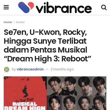
Home
teater
Se7en, U-Kwon, Rocky,
Hingga Sunye Terlibat
dalam Pentas Musikal
“Dream High 3: Reboot”
by
vibranceadmin
2 months ago