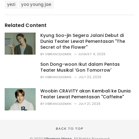
s
o
yezi
yoo young jae
:
r
i
e
s
Related Content
:
Kyung Soo-jin Segera Jalani Debut di
Dunia Teater Lewat Pementasan "The
Secret of the Flower"
BY
VIBRANCEADMIN
AUGUST 4, 2026
Son Dong-woon Ikut dalam Pentas
Teater Musikal ‘Gon Tomorrow'
BY
VIBRANCEADMIN
JULY 22, 2026
Woobin CRAVITY akan Kembali ke Dunia
Teater Lewat Pementasan "Caffeine"
BY
VIBRANCEADMIN
JULY 21, 2026
BACK TO TOP
© 2022
Vibrance Magz
. All Rights Reserved