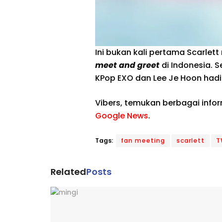
Ini bukan kali pertama Scarle
meet and greet
di Indonesia. 
KPop EXO dan Lee Je Hoon hadir
Vibers, temukan berbagai info
Google News
.
Tags:
fan meeting
scarlett
T
Related
Posts