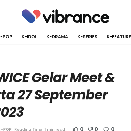
K-POP
K-IDOL
K-DRAMA
K-SERIES
K-FEATUR
TWICE Gelar Meet &
rta 27 September
2023
0
0
0
K-POP
Reading Time: 1 min read