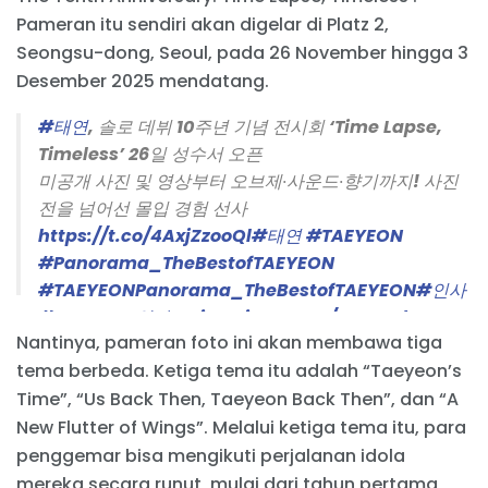
Pameran itu sendiri akan digelar di Platz 2,
Seongsu-dong, Seoul, pada 26 November hingga 3
Desember 2025 mendatang.
#태연
, 솔로 데뷔 10주년 기념 전시회 ‘Time Lapse,
Timeless’ 26일 성수서 오픈
미공개 사진 및 영상부터 오브제∙사운드∙향기까지! 사진
전을 넘어선 몰입 경험 선사
https://t.co/4AxjZzooQl
#태연
#TAEYEON
#Panorama_TheBestofTAEYEON
#TAEYEONPanorama_TheBestofTAEYEON
#인사
#TAEYEON인사
…
pic.twitter.com/ozRQQdJqqB
Nantinya, pameran foto ini akan membawa tiga
— TAEYEON Official (@TAEYEONsmtown)
tema berbeda. Ketiga tema itu adalah “Taeyeon’s
November 24, 2025
Time”, “Us Back Then, Taeyeon Back Then”, dan “A
New Flutter of Wings”. Melalui ketiga tema itu, para
penggemar bisa mengikuti perjalanan idola
mereka secara runut, mulai dari tahun pertama