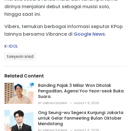
dirinya menjalani debut sebagai musisi solo,
hingga saat ini.
Vibers, temukan berbagai informasi seputar KPop
lainnya bersama Vibrance di
Google News
.
C
K-IDOL
a
T
t
taeyeon snsd
a
e
g
g
s
o
Related Content
:
r
i
Banding Pajak 3 Miliar Won Ditolak
e
Pengadilan, Agensi Yoo Yeon-seok Buka
s
Suara
:
BY
VIBRANCEADMIN
AUGUST 6, 2026
Ong Seung-wu Segera Kunjungi Jakarta
untuk Gelar Fanmeeting Bulan Oktober
Mendatang
BY
VIBRANCEADMIN
AUGUST 6, 2026