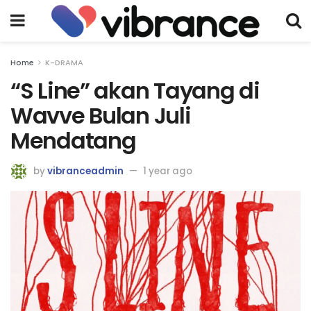
Home
K-DRAMA
“S Line” akan Tayang di
Wavve Bulan Juli
Mendatang
by
vibranceadmin
1 year ago