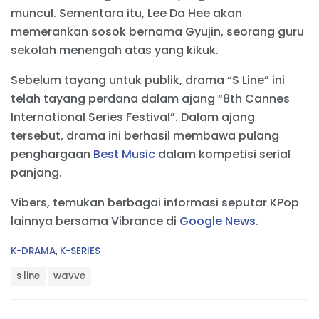
muncul. Sementara itu, Lee Da Hee akan
memerankan sosok bernama Gyujin, seorang guru
sekolah menengah atas yang kikuk.
Sebelum tayang untuk publik, drama “S Line” ini
telah tayang perdana dalam ajang “8th Cannes
International Series Festival”. Dalam ajang
tersebut, drama ini berhasil membawa pulang
penghargaan
Best Music
dalam kompetisi serial
panjang.
Vibers, temukan berbagai informasi seputar KPop
lainnya bersama Vibrance di
Google News
.
C
K-DRAMA
,
K-SERIES
a
T
t
s line
wavve
a
e
g
g
s
o