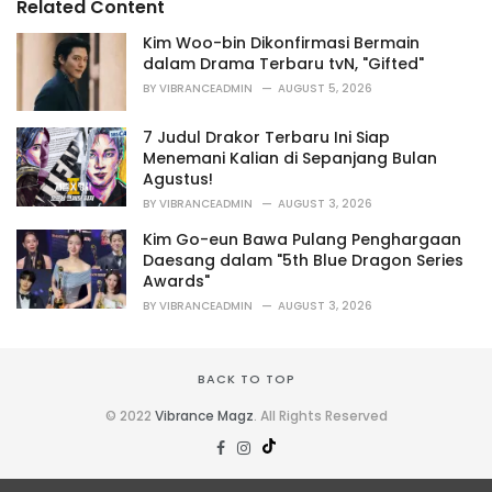
Related Content
:
r
i
Kim Woo-bin Dikonfirmasi Bermain
e
dalam Drama Terbaru tvN, "Gifted"
s
BY
VIBRANCEADMIN
AUGUST 5, 2026
:
7 Judul Drakor Terbaru Ini Siap
Menemani Kalian di Sepanjang Bulan
Agustus!
BY
VIBRANCEADMIN
AUGUST 3, 2026
Kim Go-eun Bawa Pulang Penghargaan
Daesang dalam "5th Blue Dragon Series
Awards"
BY
VIBRANCEADMIN
AUGUST 3, 2026
BACK TO TOP
© 2022
Vibrance Magz
. All Rights Reserved