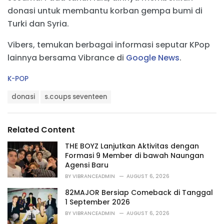
donasi untuk membantu korban gempa bumi di
Turki dan Syria.
Vibers, temukan berbagai informasi seputar KPop
lainnya bersama Vibrance di
Google News
.
C
K-POP
a
T
t
donasi
s.coups seventeen
a
e
g
g
s
o
Related Content
:
r
i
THE BOYZ Lanjutkan Aktivitas dengan
e
Formasi 9 Member di bawah Naungan
s
Agensi Baru
:
BY
VIBRANCEADMIN
AUGUST 6, 2026
82MAJOR Bersiap Comeback di Tanggal
1 September 2026
BY
VIBRANCEADMIN
AUGUST 6, 2026