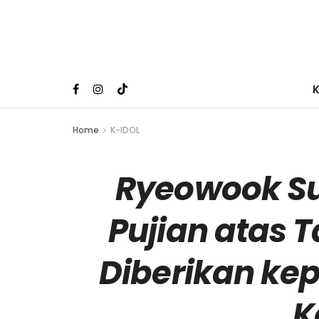
Home
K-IDOL
Ryeowook Su
Pujian atas
Diberikan ke
K