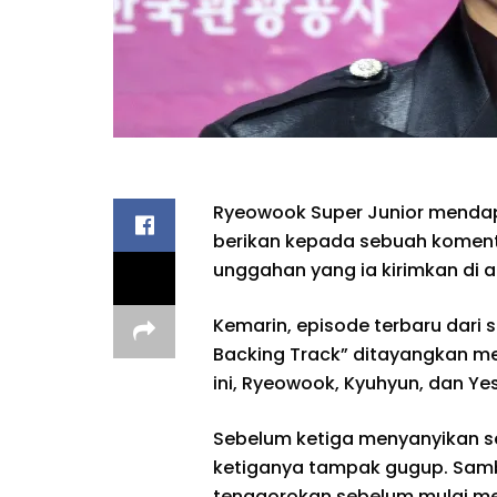
Ryeowook Super Junior mendap
berikan kepada sebuah komentar 
unggahan yang ia kirimkan di ak
Kemarin, episode terbaru dari se
Backing Track” ditayangkan me
ini, Ryeowook, Kyuhyun, dan Ye
Sebelum ketiga menyanyikan s
ketiganya tampak gugup. Sam
tenggorokan sebelum mulai men