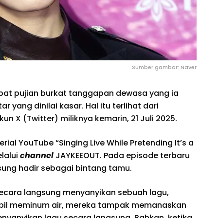
Sumber gambar: Naver
at pujian burkat tanggapan dewasa yang ia
yang dinilai kasar. Hal itu terlihat dari
un X (Twitter) miliknya kemarin, 21 Juli 2025.
rial YouTube “Singing Live While Pretending It’s a
lalui
channel
JAYKEEOUT. Pada episode terbaru
sung hadir sebagai bintang tamu.
ecara langsung menyanyikan sebuah lagu,
bil meminum air, mereka tampak memanaskan
yanyikan lagu secara langsung. Bahkan, ketika