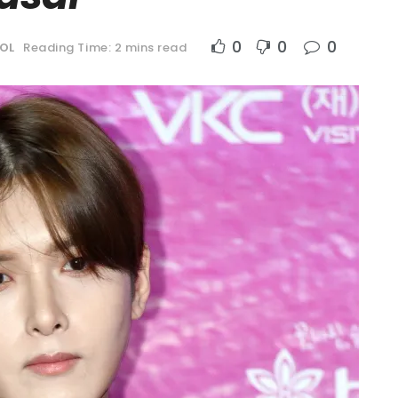
0
0
0
OL
Reading Time: 2 mins read