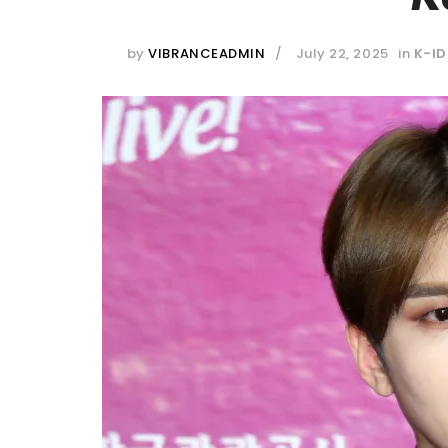
by
VIBRANCEADMIN
July 22, 2025
in
K-ID