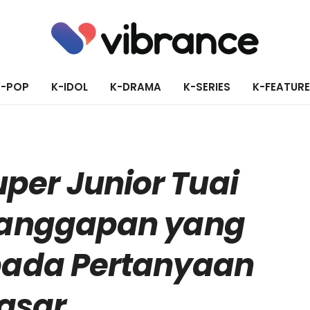
K-POP
K-IDOL
K-DRAMA
K-SERIES
K-FEATUR
per Junior Tuai
 Tanggapan yang
pada Pertanyaan
asar