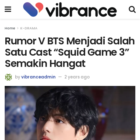
Home
K-DRAMA
Rumor V BTS Menjadi Salah
Satu Cast “Squid Game 3”
Semakin Hangat
by
vibranceadmin
2 years ago