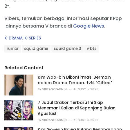
2”.
Vibers, temukan berbagai informasi seputar KPop
lainnya bersama Vibrance di
Google News
.
C
K-DRAMA
,
K-SERIES
a
T
t
rumor
squid game
squid game 3
v bts
a
e
g
g
s
o
Related Content
:
r
i
Kim Woo-bin Dikonfirmasi Bermain
e
dalam Drama Terbaru tvN, "Gifted"
s
BY
VIBRANCEADMIN
AUGUST 5, 2026
:
7 Judul Drakor Terbaru Ini Siap
Menemani Kalian di Sepanjang Bulan
Agustus!
BY
VIBRANCEADMIN
AUGUST 3, 2026
Kim Go-eun Bawa Pulang Penghargaan