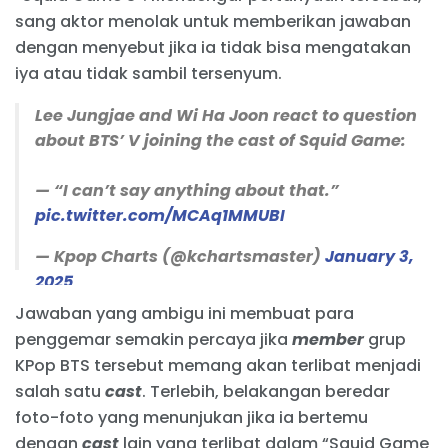
sang aktor menolak untuk memberikan jawaban
dengan menyebut jika ia tidak bisa mengatakan
iya atau tidak sambil tersenyum.
Lee Jungjae and Wi Ha Joon react to question
about BTS’ V joining the cast of Squid Game:
— “I can’t say anything about that.”
pic.twitter.com/MCAq1MMUBI
— Kpop Charts (@kchartsmaster)
January 3,
2025
Jawaban yang ambigu ini membuat para
penggemar semakin percaya jika
member
grup
KPop BTS tersebut memang akan terlibat menjadi
salah satu
cast
. Terlebih, belakangan beredar
foto-foto yang menunjukan jika ia bertemu
dengan
cast
lain yang terlibat dalam “Squid Game