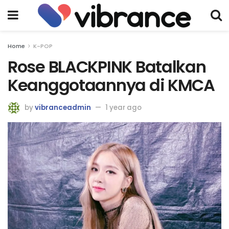
Home
K-POP
Rose BLACKPINK Batalkan
Keanggotaannya di KMCA
by
vibranceadmin
1 year ago