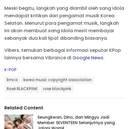
Meski begitu, langkah yang diambil oleh sang idola
mendapat kritikan dari pengamat musik Korea
Selatan. Menurut para pengamat musik, langkah
ini akan membuat sang idola mesti membayar
sebanyak dua kali lipat dibanding biasanya.
Vibers, temukan berbagai informasi seputar KPop
lainnya bersama Vibrance di
Google News
.
C
K-POP
a
T
t
kmca
korea music copyright association
a
e
g
Rosé BLACKPINK
rose blackpink
g
s
o
:
r
i
Related Content
e
s
Seungkwan, Dino, dan Mingyu Jadi
:
Member SEVENTEEN Selanjutnya yang
Jalani Wamil