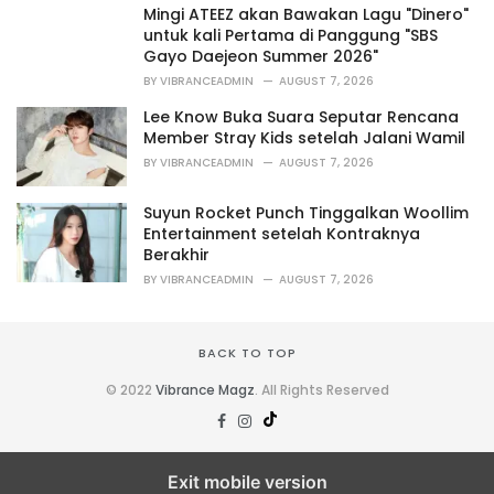
i
Mingi ATEEZ akan Bawakan Lagu "Dinero"
e
untuk kali Pertama di Panggung "SBS
s
Gayo Daejeon Summer 2026"
:
BY
VIBRANCEADMIN
AUGUST 7, 2026
Lee Know Buka Suara Seputar Rencana
Member Stray Kids setelah Jalani Wamil
BY
VIBRANCEADMIN
AUGUST 7, 2026
Suyun Rocket Punch Tinggalkan Woollim
Entertainment setelah Kontraknya
Berakhir
BY
VIBRANCEADMIN
AUGUST 7, 2026
BACK TO TOP
© 2022
Vibrance Magz
. All Rights Reserved
Exit mobile version