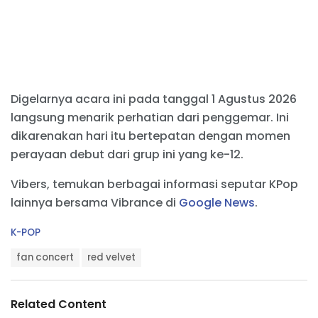
Digelarnya acara ini pada tanggal 1 Agustus 2026
langsung menarik perhatian dari penggemar. Ini
dikarenakan hari itu bertepatan dengan momen
perayaan debut dari grup ini yang ke-12.
Vibers, temukan berbagai informasi seputar KPop
lainnya bersama Vibrance di
Google News
.
C
K-POP
a
T
t
fan concert
red velvet
a
e
g
g
s
o
Related Content
:
r