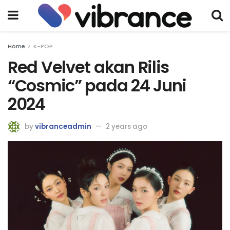
Home
K-POP
Red Velvet akan Rilis
“Cosmic” pada 24 Juni
2024
by
vibranceadmin
2 years ago