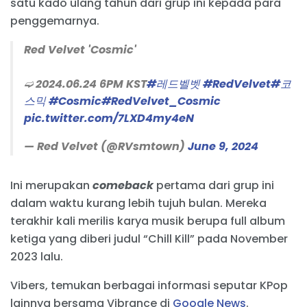
satu kado ulang tahun dari grup ini kepada para
penggemarnya.
Red Velvet 'Cosmic'
➫ 2024.06.24 6PM KST
#레드벨벳
#RedVelvet
#코
스믹
#Cosmic
#RedVelvet_Cosmic
pic.twitter.com/7LXD4my4eN
— Red Velvet (@RVsmtown)
June 9, 2024
Ini merupakan
comeback
pertama dari grup ini
dalam waktu kurang lebih tujuh bulan. Mereka
terakhir kali merilis karya musik berupa full album
ketiga yang diberi judul “Chill Kill” pada November
2023 lalu.
Vibers, temukan berbagai informasi seputar KPop
lainnya bersama Vibrance di
Google News
.