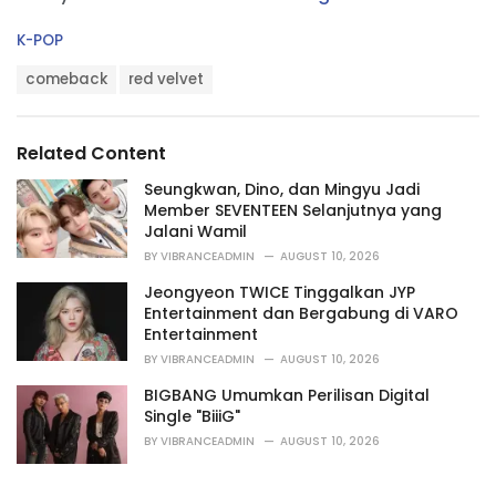
C
K-POP
a
T
t
comeback
red velvet
a
e
g
g
s
o
Related Content
:
r
i
Seungkwan, Dino, dan Mingyu Jadi
e
Member SEVENTEEN Selanjutnya yang
s
Jalani Wamil
:
BY
VIBRANCEADMIN
AUGUST 10, 2026
Jeongyeon TWICE Tinggalkan JYP
Entertainment dan Bergabung di VARO
Entertainment
BY
VIBRANCEADMIN
AUGUST 10, 2026
BIGBANG Umumkan Perilisan Digital
Single "BiiiG"
BY
VIBRANCEADMIN
AUGUST 10, 2026