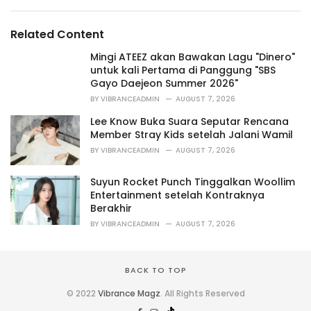
e
g
g
s
o
Related Content
:
r
i
Mingi ATEEZ akan Bawakan Lagu "Dinero"
e
untuk kali Pertama di Panggung "SBS
s
Gayo Daejeon Summer 2026"
:
BY
VIBRANCEADMIN
AUGUST 7, 2026
Lee Know Buka Suara Seputar Rencana
Member Stray Kids setelah Jalani Wamil
BY
VIBRANCEADMIN
AUGUST 7, 2026
Suyun Rocket Punch Tinggalkan Woollim
Entertainment setelah Kontraknya
Berakhir
BY
VIBRANCEADMIN
AUGUST 7, 2026
BACK TO TOP
© 2022
Vibrance Magz
. All Rights Reserved