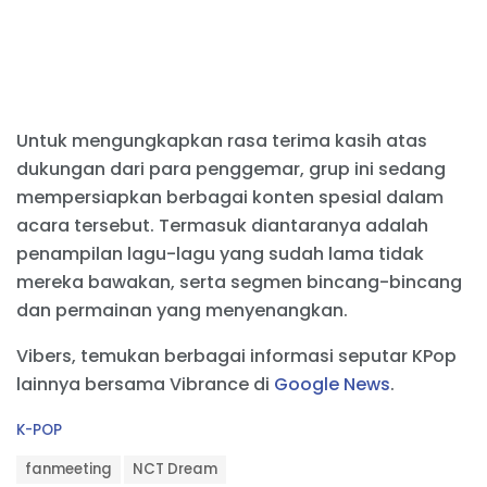
Untuk mengungkapkan rasa terima kasih atas
dukungan dari para penggemar, grup ini sedang
mempersiapkan berbagai konten spesial dalam
acara tersebut. Termasuk diantaranya adalah
penampilan lagu-lagu yang sudah lama tidak
mereka bawakan, serta segmen bincang-bincang
dan permainan yang menyenangkan.
Vibers, temukan berbagai informasi seputar KPop
lainnya bersama Vibrance di
Google News
.
C
K-POP
a
T
t
fanmeeting
NCT Dream
a