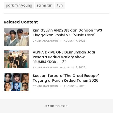
a
T
t
park min young
ra mi ran
tvn
a
e
g
g
s
o
Related Content
:
r
i
Kim Gyuvin AND2BLE dan Dohoon TWS
e
Tinggalkan Posisi MC "Music Core"
s
BY
VIBRANCEADMIN
AUGUST 7, 2026
:
ALPHA DRIVE ONE Diumumkan Jadi
Peserta Kedua Variety Show
“SUMBAKKOKJIL 2”
BY
VIBRANCEADMIN
AUGUST 6, 2026
Season Terbaru "The Great Escape"
Tayang di Paruh Kedua Tahun 2026
BY
VIBRANCEADMIN
AUGUST 5, 2026
BACK TO TOP