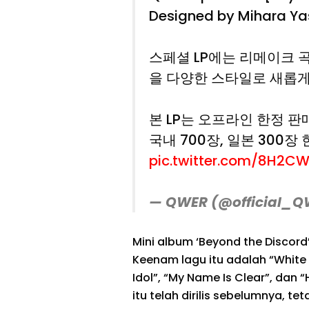
Designed by Mihara Ya
스페셜 LP에는 리메이크 곡
을 다양한 스타일로 새롭게
본 LP는 오프라인 한정 판
국내 700장, 일본 300장
pic.twitter.com/8H2C
— QWER (@official_
Mini album ‘Beyond the Discord
Keenam lagu itu adalah “White 
Idol”, “My Name Is Clear”, dan
itu telah dirilis sebelumnya, te