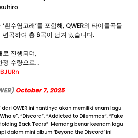
suhiro
 ‘흰수염고래’를 포함해, QWER의 타이틀곡들
 편곡하여 총 6곡이 담겨 있습니다.
매로 진행되며,
 한정 수량으로…
WBJURn
QWER)
October 7, 2025
’ dari QWER ini nantinya akan memiliki enam lagu.
Whale”, “Discord”, “Addicted to Dilemmas”, “Fake
 “Holding Back Tears”. Memang benar keenam lagu
tapi dalam mini album ‘Beyond the Discord’ ini