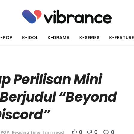
K-POP
K-IDOL
K-DRAMA
K-SERIES
K-FEATUR
 Perilisan Mini
 Berjudul “Beyond
Discord”
0
0
0
-POP
Reading Time: 1 min read