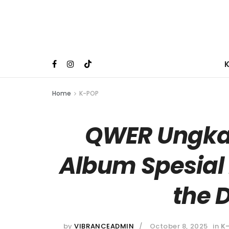
Home
K-POP
QWER Ungkap
Album Spesial
the 
by
VIBRANCEADMIN
October 8, 2025
in
K