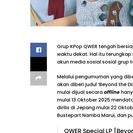
Grup KPop QWER tengah bersiap
waktu dekat. Hal itu terungka
akun media sosial sosial grup 
Melalui pengumuman yang diberi
akan diberi judul ‘Beyond the 
mulai dijual secara
offline
hanya
mulai 13 Oktober 2025 mendatan
dirilis di Jepang mulai 22 Okto
Bustepart Namba Marui, dan pu
QWER Special LP [Beyo