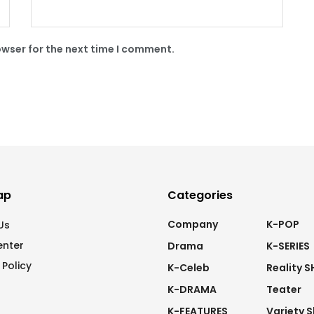
owser for the next time I comment.
ap
Categories
Company
K-POP
Us
enter
Drama
K-SERIES
 Policy
K-Celeb
Reality 
K-DRAMA
Teater
K-FEATURES
Variety 