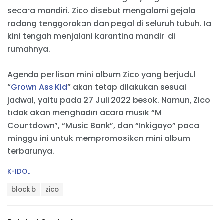
secara mandiri. Zico disebut mengalami gejala
radang tenggorokan dan pegal di seluruh tubuh. Ia
kini tengah menjalani karantina mandiri di
rumahnya.
Agenda perilisan mini album Zico yang berjudul
“
Grown Ass Kid
” akan tetap dilakukan sesuai
jadwal, yaitu pada 27 Juli 2022 besok. Namun, Zico
tidak akan menghadiri acara musik “M
Countdown”, “Music Bank”, dan “Inkigayo” pada
minggu ini untuk mempromosikan mini album
terbarunya.
C
K-IDOL
a
T
t
block b
zico
a
e
g
g
s
o