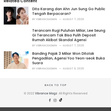
Related Content
:
r
i
Dita Karang dan Ahn Jun Sung Go Public
e
Tengah Berpacaran?
s
BY
VIBRANCEADMIN
AUGUST 7, 2026
:
Terancam Rugi Puluhan Miliar, Lee Seung
Gi Terancam Tak Bisa Pulih Deposit
Rumah Akibat Skandal Agensi
BY
VIBRANCEADMIN
AUGUST 7, 2026
Banding Pajak 3 Miliar Won Ditolak
Pengadilan, Agensi Yoo Yeon-seok Buka
Suara
BY
VIBRANCEADMIN
AUGUST 6, 2026
BACK TO TOP
© 2022
Vibrance Magz
. All Rights Reserved