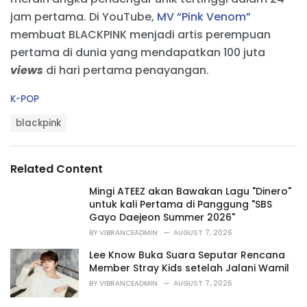
jam pertama. Di YouTube,
MV “Pink Venom”
membuat BLACKPINK menjadi artis perempuan
pertama di dunia yang mendapatkan 100 juta
views
di hari pertama penayangan.
C
K-POP
a
T
t
blackpink
a
e
g
g
s
o
Related Content
:
r
i
Mingi ATEEZ akan Bawakan Lagu "Dinero"
e
untuk kali Pertama di Panggung "SBS
s
Gayo Daejeon Summer 2026"
:
BY
VIBRANCEADMIN
AUGUST 7, 2026
Lee Know Buka Suara Seputar Rencana
Member Stray Kids setelah Jalani Wamil
BY
VIBRANCEADMIN
AUGUST 7, 2026