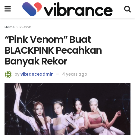
Home
K-POP
“Pink Venom” Buat
BLACKPINK Pecahkan
Banyak Rekor
by
vibranceadmin
4 years ago