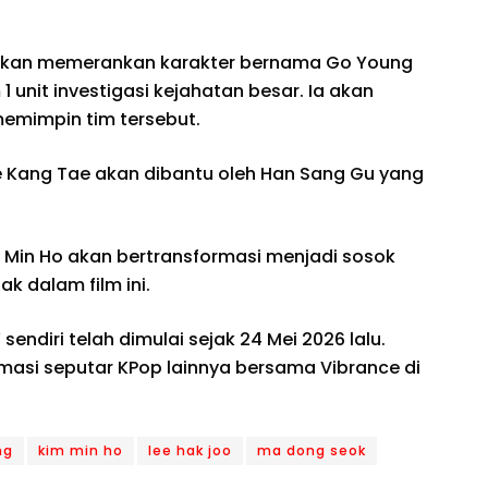
 akan memerankan karakter bernama Go Young
m 1 unit investigasi kejahatan besar. Ia akan
emimpin tim tersebut.
 Lee Kang Tae akan dibantu oleh Han Sang Gu yang
m Min Ho akan bertransformasi menjadi sosok
k dalam film ini.
sendiri telah dimulai sejak 24 Mei 2026 lalu.
rmasi seputar KPop lainnya bersama Vibrance di
ng
kim min ho
lee hak joo
ma dong seok