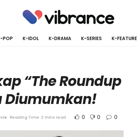
K-POP
K-IDOL
K-DRAMA
K-SERIES
K-FEATUR
kap “The Roundup
ya Diumumkan!
0
0
0
vie
Reading Time: 2 mins read