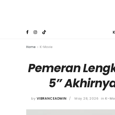
Home
K-Movie
Pemeran Leng
5” Akhirn
by
VIBRANCEADMIN
May 28, 2026
in
K-Mo