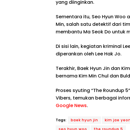
yang diinginkan.
Sementara itu, Seo Hyun Woo
Min, salah satu detektif dari ti
membantu Ma Seok Do untuk m
Di sisi lain, kegiatan kriminal
diperankan oleh Lee Hak Jo.
Terakhir, Baek Hyun Jin dan Ki
bernama Kim Min Chul dan Bulda
Proses syuting “The Roundup 5” 
Vibers, temukan berbagai info
Google News
.
Tags:
baek hyun jin
kim jae yeo
seo hyun woo
the roundup 5