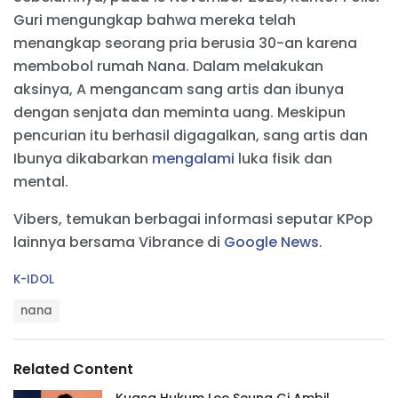
Guri mengungkap bahwa mereka telah
menangkap seorang pria berusia 30-an karena
membobol rumah Nana. Dalam melakukan
aksinya, A mengancam sang artis dan ibunya
dengan senjata dan meminta uang. Meskipun
pencurian itu berhasil digagalkan, sang artis dan
Ibunya dikabarkan
mengalami
luka fisik dan
mental.
Vibers, temukan berbagai informasi seputar KPop
lainnya bersama Vibrance di
Google News
.
C
K-IDOL
a
T
t
nana
a
e
g
g
s
o
Related Content
:
r
i