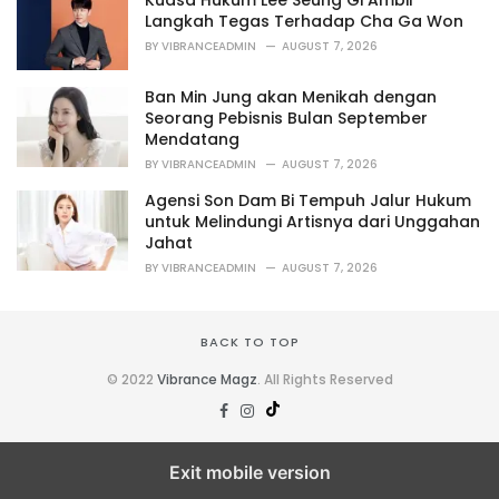
Kuasa Hukum Lee Seung Gi Ambil
e
Langkah Tegas Terhadap Cha Ga Won
s
BY
VIBRANCEADMIN
AUGUST 7, 2026
:
Ban Min Jung akan Menikah dengan
Seorang Pebisnis Bulan September
Mendatang
BY
VIBRANCEADMIN
AUGUST 7, 2026
Agensi Son Dam Bi Tempuh Jalur Hukum
untuk Melindungi Artisnya dari Unggahan
Jahat
BY
VIBRANCEADMIN
AUGUST 7, 2026
BACK TO TOP
© 2022
Vibrance Magz
. All Rights Reserved
Exit mobile version