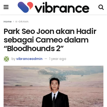
Home
K-DRAMA
Park Seo Joon akan Hadir
sebagai Cameo dalam
“Bloodhounds 2”
by
vibranceadmin
1 year ago