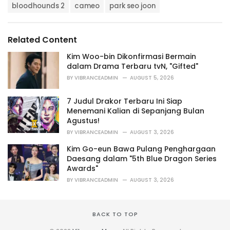
T
t
bloodhounds 2
cameo
park seo joon
a
e
g
g
s
o
Related Content
:
r
i
Kim Woo-bin Dikonfirmasi Bermain
e
dalam Drama Terbaru tvN, "Gifted"
s
BY
VIBRANCEADMIN
AUGUST 5, 2026
:
7 Judul Drakor Terbaru Ini Siap
Menemani Kalian di Sepanjang Bulan
Agustus!
BY
VIBRANCEADMIN
AUGUST 3, 2026
Kim Go-eun Bawa Pulang Penghargaan
Daesang dalam "5th Blue Dragon Series
Awards"
BY
VIBRANCEADMIN
AUGUST 3, 2026
BACK TO TOP