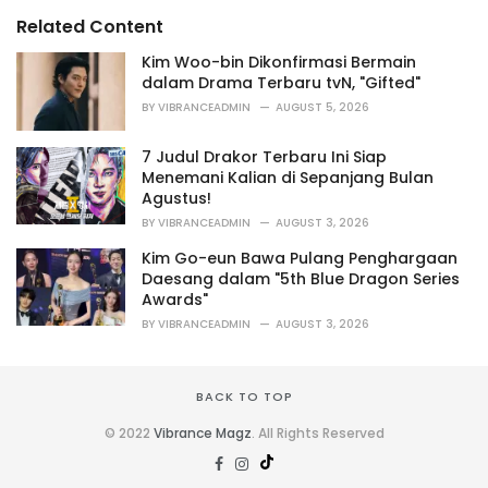
i
Related Content
e
s
Kim Woo-bin Dikonfirmasi Bermain
:
dalam Drama Terbaru tvN, "Gifted"
BY
VIBRANCEADMIN
AUGUST 5, 2026
7 Judul Drakor Terbaru Ini Siap
Menemani Kalian di Sepanjang Bulan
Agustus!
BY
VIBRANCEADMIN
AUGUST 3, 2026
Kim Go-eun Bawa Pulang Penghargaan
Daesang dalam "5th Blue Dragon Series
Awards"
BY
VIBRANCEADMIN
AUGUST 3, 2026
BACK TO TOP
© 2022
Vibrance Magz
. All Rights Reserved