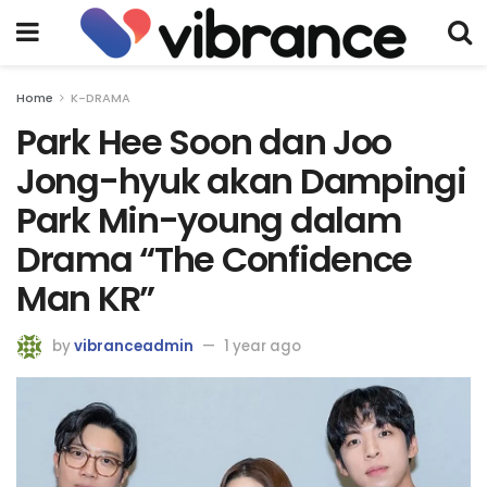
Home
K-DRAMA
Park Hee Soon dan Joo
Jong-hyuk akan Dampingi
Park Min-young dalam
Drama “The Confidence
Man KR”
by
vibranceadmin
1 year ago