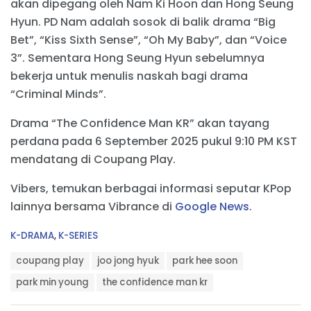
akan dipegang oleh Nam Ki Hoon dan Hong Seung
Hyun. PD Nam adalah sosok di balik drama “Big
Bet”, “Kiss Sixth Sense”, “Oh My Baby”, dan “Voice
3”. Sementara Hong Seung Hyun sebelumnya
bekerja untuk menulis naskah bagi drama
“Criminal Minds”.
Drama “The Confidence Man KR” akan tayang
perdana pada 6 September 2025 pukul 9:10 PM KST
mendatang di Coupang Play.
Vibers, temukan berbagai informasi seputar KPop
lainnya bersama Vibrance di
Google News
.
C
K-DRAMA
,
K-SERIES
a
T
t
coupang play
joo jong hyuk
park hee soon
a
e
g
park min young
the confidence man kr
g
s
o
:
r