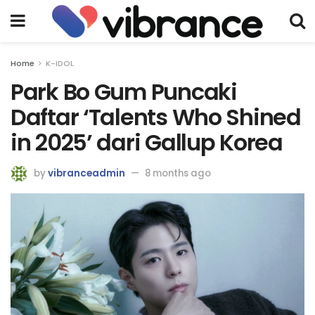
Home
K-IDOL
Park Bo Gum Puncaki
Daftar ‘Talents Who Shined
in 2025’ dari Gallup Korea
by
vibranceadmin
8 months ago