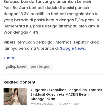
Berdasarkan daftar yang diumumkan kemarin,
Park Bo Gum berhasil duduk di posisi puncak
dengan 13,3% pemilih. Ia berhasil mengalahkan IU
yang berada di posisi kedua dengan 11,3% pemilih.
Sementara itu, posisi ketiga ditempati oleh Kim Ji
Won dengan 4,4%.
Vibers, temukan berbagai informasi seputar KPop
lainnya bersama Vibrance di
Google News
.
C
K-IDOL
a
T
t
gallup korea
park bo gum
a
e
g
g
s
o
Related Content
:
r
i
Gugatan Dikabulkan Pengadilan, Kontrak
e
Eksklusif Gaeun eks MADEIN Resmi
s
Ditangguhkan
:
BY
VIBRANCEADMIN
AUGUST 5, 2026