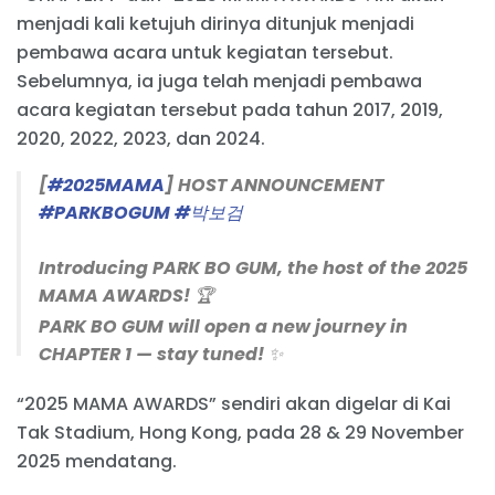
menjadi kali ketujuh dirinya ditunjuk menjadi
pembawa acara untuk kegiatan tersebut.
Sebelumnya, ia juga telah menjadi pembawa
acara kegiatan tersebut pada tahun 2017, 2019,
2020, 2022, 2023, dan 2024.
[
#2025MAMA
] HOST ANNOUNCEMENT
#PARKBOGUM
#박보검
Introducing PARK BO GUM, the host of the 2025
MAMA AWARDS! 🏆
PARK BO GUM will open a new journey in
CHAPTER 1 — stay tuned! ✨
“2025 MAMA AWARDS” sendiri akan digelar di Kai
2025 MAMA AWARDS의 호스트 박보검을 소개합니다
Tak Stadium, Hong Kong, pada 28 & 29 November
🏆
2025 mendatang.
새로운 이야기의 포문을 열어줄 호스트 박보검은