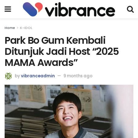
Home
K-IDOL
Park Bo Gum Kembali
Ditunjuk Jadi Host “2025
MAMA Awards”
by
vibranceadmin
9 months ago