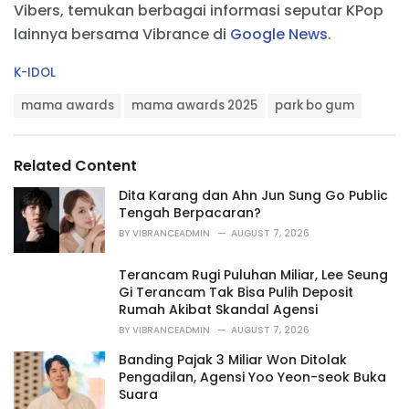
CHAPTER…
pic.twitter.com/eqgpZ1HBQr
Vibers, temukan berbagai informasi seputar KPop
lainnya bersama Vibrance di
Google News
.
— MAMA AWARDS (@MnetMAMA)
October 29,
2025
C
K-IDOL
a
T
t
mama awards
mama awards 2025
park bo gum
a
e
g
g
s
o
Related Content
:
r
i
Dita Karang dan Ahn Jun Sung Go Public
e
Tengah Berpacaran?
s
BY
VIBRANCEADMIN
AUGUST 7, 2026
:
Terancam Rugi Puluhan Miliar, Lee Seung
Gi Terancam Tak Bisa Pulih Deposit
Rumah Akibat Skandal Agensi
BY
VIBRANCEADMIN
AUGUST 7, 2026
Banding Pajak 3 Miliar Won Ditolak
Pengadilan, Agensi Yoo Yeon-seok Buka
Suara