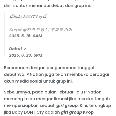
dirilis untuk menandai debut dari grup ini.
🍒𝑩𝒂𝒃𝒚 𝑫𝑶𝑵𝑻 𝑪𝒓𝒚🍒
지금을 놓치면 분명 너 후회할 거야
2025. 6. 16. 0AM
Debut ✔
2025. 6. 23. 6PM
Bersamaan dengan pengumuman tanggal
🍒YouTube:
https://t.co/yVbusrvpve
debutnya, P Nation juga telah membuka berbagai
🍒Instagram:
https://t.co/Ibl1hKThFs
akun media sosial untuk grup ini.
🍒Threads:
https://t.co/UB4LZaGh5I
🍒Facebook:
Sebelumnya, pada bulan Februari lalu P Nation
https://t.co/44kbDB1VaL
#BabyDONTCry
#BDC
memang telah mengonfirmasi jika mereka tengah
pic.twitter.com/CYOTzNpDyh
mempersiapkan sebuah
girl group
. Kini, terungkap
— Baby DONT Cry (@BabyDONTCry_BDC)
June
jika Baby DONT Cry adalah
girl group
KPop