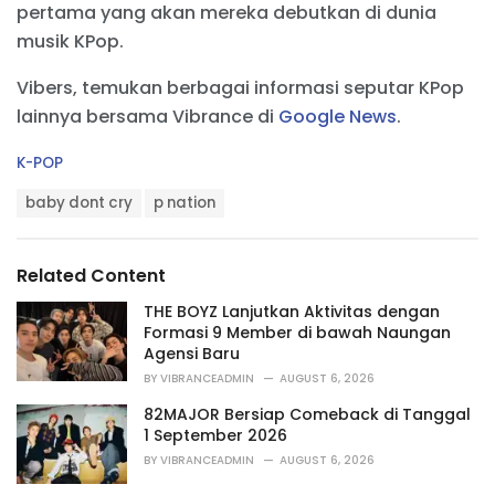
8, 2025
pertama yang akan mereka debutkan di dunia
musik KPop.
Vibers, temukan berbagai informasi seputar KPop
lainnya bersama Vibrance di
Google News
.
C
K-POP
a
T
t
baby dont cry
p nation
a
e
g
g
s
o
Related Content
:
r
i
THE BOYZ Lanjutkan Aktivitas dengan
e
Formasi 9 Member di bawah Naungan
s
Agensi Baru
:
BY
VIBRANCEADMIN
AUGUST 6, 2026
82MAJOR Bersiap Comeback di Tanggal
1 September 2026
BY
VIBRANCEADMIN
AUGUST 6, 2026