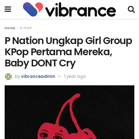
Home
K-POP
P Nation Ungkap Girl Group
KPop Pertama Mereka,
Baby DONT Cry
by
vibranceadmin
1 year ago