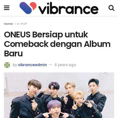
Home
K-POP
ONEUS Bersiap untuk
Comeback dengan Album
Baru
by
vibranceadmin
4 years ago