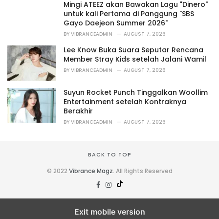
Mingi ATEEZ akan Bawakan Lagu "Dinero"
e
untuk kali Pertama di Panggung "SBS
s
Gayo Daejeon Summer 2026"
:
BY
VIBRANCEADMIN
AUGUST 7, 2026
Lee Know Buka Suara Seputar Rencana
Member Stray Kids setelah Jalani Wamil
BY
VIBRANCEADMIN
AUGUST 7, 2026
Suyun Rocket Punch Tinggalkan Woollim
Entertainment setelah Kontraknya
Berakhir
BY
VIBRANCEADMIN
AUGUST 7, 2026
BACK TO TOP
© 2022
Vibrance Magz
. All Rights Reserved
Exit mobile version