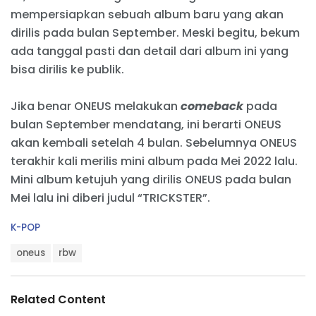
mempersiapkan sebuah album baru yang akan
dirilis pada bulan September. Meski begitu, bekum
ada tanggal pasti dan detail dari album ini yang
bisa dirilis ke publik.
Jika benar ONEUS melakukan
comeback
pada
bulan September mendatang, ini berarti ONEUS
akan kembali setelah 4 bulan. Sebelumnya ONEUS
terakhir kali merilis mini album pada Mei 2022 lalu.
Mini album ketujuh yang dirilis ONEUS pada bulan
Mei lalu ini diberi judul “TRICKSTER”.
C
K-POP
a
T
t
oneus
rbw
a
e
g
g
s
o
Related Content
:
r
i