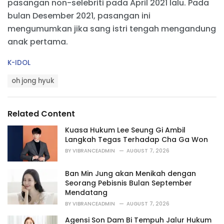
pasangan non-selebriti pada April 2021 lalu. Pada
bulan Desember 2021, pasangan ini
mengumumkan jika sang istri tengah mengandung
anak pertama.
C
K-IDOL
a
T
t
oh jong hyuk
a
e
g
g
s
o
Related Content
:
r
i
Kuasa Hukum Lee Seung Gi Ambil
e
Langkah Tegas Terhadap Cha Ga Won
s
BY
VIBRANCEADMIN
AUGUST 7, 2026
:
Ban Min Jung akan Menikah dengan
Seorang Pebisnis Bulan September
Mendatang
BY
VIBRANCEADMIN
AUGUST 7, 2026
Agensi Son Dam Bi Tempuh Jalur Hukum