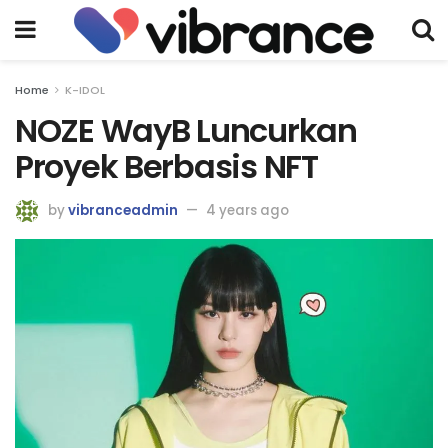
Home
K-IDOL
NOZE WayB Luncurkan
Proyek Berbasis NFT
by
vibranceadmin
4 years ago