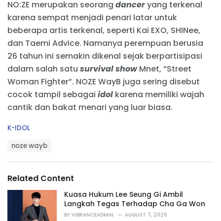
NO:ZE merupakan seorang
dancer
yang terkenal
karena sempat menjadi penari latar untuk
beberapa artis terkenal, seperti Kai EXO, SHINee,
dan Taemi Advice. Namanya perempuan berusia
26 tahun ini semakin dikenal sejak berpartisipasi
dalam salah satu
survival show
Mnet, “Street
Woman Fighter”. NOZE WayB juga sering disebut
cocok tampil sebagai
idol
karena memiliki wajah
cantik dan bakat menari yang luar biasa.
C
K-IDOL
a
T
t
noze wayb
a
e
g
g
s
o
Related Content
:
r
i
Kuasa Hukum Lee Seung Gi Ambil
e
Langkah Tegas Terhadap Cha Ga Won
s
BY
VIBRANCEADMIN
AUGUST 7, 2026
: