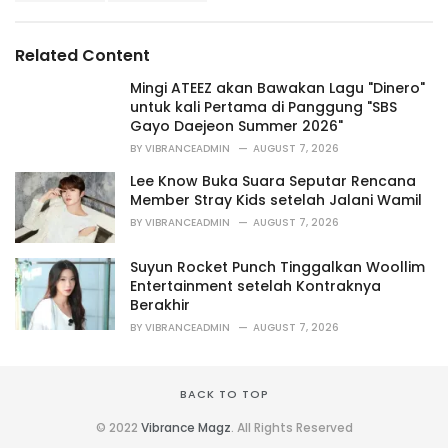
a
e
g
g
s
o
Related Content
:
r
i
Mingi ATEEZ akan Bawakan Lagu "Dinero"
e
untuk kali Pertama di Panggung "SBS
s
Gayo Daejeon Summer 2026"
:
BY
VIBRANCEADMIN
AUGUST 7, 2026
Lee Know Buka Suara Seputar Rencana
Member Stray Kids setelah Jalani Wamil
BY
VIBRANCEADMIN
AUGUST 7, 2026
Suyun Rocket Punch Tinggalkan Woollim
Entertainment setelah Kontraknya
Berakhir
BY
VIBRANCEADMIN
AUGUST 7, 2026
BACK TO TOP
© 2022
Vibrance Magz
. All Rights Reserved