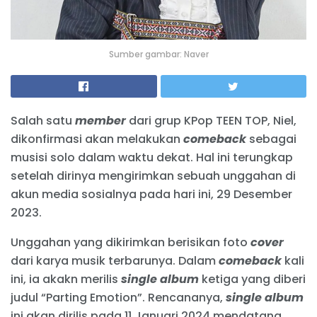
Sumber gambar: Naver
Salah satu
member
dari grup KPop TEEN TOP, Niel,
dikonfirmasi akan melakukan
comeback
sebagai
musisi solo dalam waktu dekat. Hal ini terungkap
setelah dirinya mengirimkan sebuah unggahan di
akun media sosialnya pada hari ini, 29 Desember
2023.
Unggahan yang dikirimkan berisikan foto
cover
dari karya musik terbarunya. Dalam
comeback
kali
ini, ia akakn merilis
single album
ketiga yang diberi
judul “Parting Emotion”. Rencananya,
single album
ini akan dirilis pada 11 Januari 2024 mendatang.