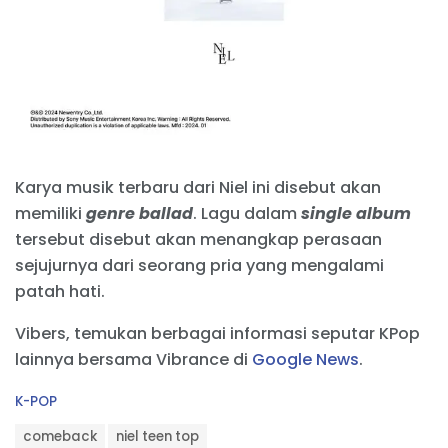
Karya musik terbaru dari Niel ini disebut akan
memiliki
genre ballad
. Lagu dalam
single
album
tersebut disebut akan menangkap perasaan
sejujurnya dari seorang pria yang mengalami
patah hati.
Vibers, temukan berbagai informasi seputar KPop
lainnya bersama Vibrance di
Google News
.
C
K-POP
a
T
t
comeback
niel teen top