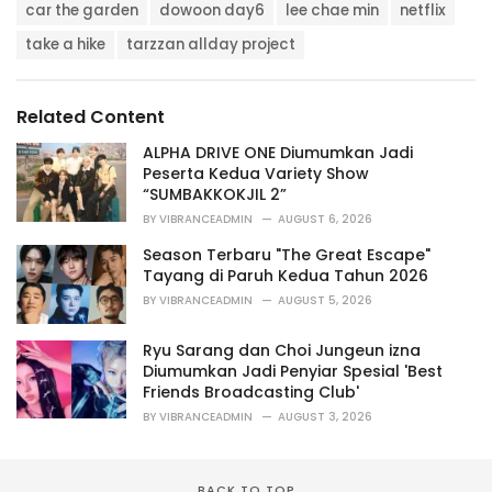
T
t
car the garden
dowoon day6
lee chae min
netflix
a
e
g
take a hike
tarzzan allday project
g
s
o
:
r
i
Related Content
e
s
ALPHA DRIVE ONE Diumumkan Jadi
:
Peserta Kedua Variety Show
“SUMBAKKOKJIL 2”
BY
VIBRANCEADMIN
AUGUST 6, 2026
Season Terbaru "The Great Escape"
Tayang di Paruh Kedua Tahun 2026
BY
VIBRANCEADMIN
AUGUST 5, 2026
Ryu Sarang dan Choi Jungeun izna
Diumumkan Jadi Penyiar Spesial 'Best
Friends Broadcasting Club'
BY
VIBRANCEADMIN
AUGUST 3, 2026
BACK TO TOP