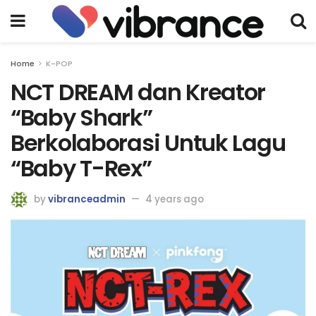
Home
K-POP
NCT DREAM dan Kreator
“Baby Shark”
Berkolaborasi Untuk Lagu
“Baby T-Rex”
by
vibranceadmin
4 years ago