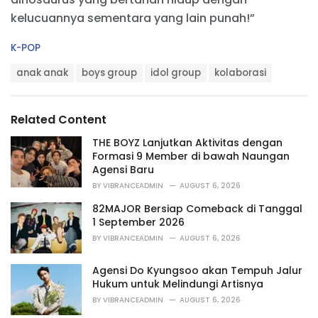
kelucuannya sementara yang lain punah!”
C
K-POP
a
T
t
anak anak
boys group
idol group
kolaborasi
a
e
g
g
s
o
Related Content
:
r
i
THE BOYZ Lanjutkan Aktivitas dengan
e
Formasi 9 Member di bawah Naungan
s
Agensi Baru
:
BY
VIBRANCEADMIN
AUGUST 6, 2026
82MAJOR Bersiap Comeback di Tanggal
1 September 2026
BY
VIBRANCEADMIN
AUGUST 6, 2026
Agensi Do Kyungsoo akan Tempuh Jalur
Hukum untuk Melindungi Artisnya
BY
VIBRANCEADMIN
AUGUST 6, 2026