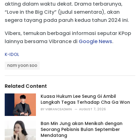
akting dalam waktu dekat. Drama terbarunya,
“Love in the Big City” (judul sementara), akan
segera tayang pada paruh kedua tahun 2024 ini.
Vibers, temukan berbagai informasi seputar KPop
lainnya bersama Vibrance di
Google News
.
C
K-IDOL
a
T
t
nam yoon soo
a
e
g
g
s
o
Related Content
:
r
i
Kuasa Hukum Lee Seung Gi Ambil
e
Langkah Tegas Terhadap Cha Ga Won
s
BY
VIBRANCEADMIN
AUGUST 7, 2026
:
Ban Min Jung akan Menikah dengan
Seorang Pebisnis Bulan September
Mendatang