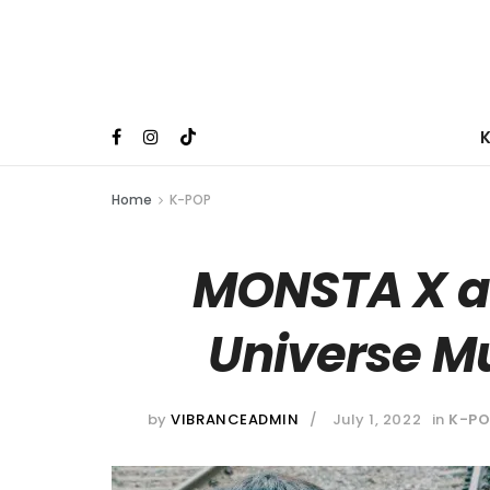
Home
K-POP
MONSTA X ak
Universe Mu
by
VIBRANCEADMIN
July 1, 2022
in
K-PO