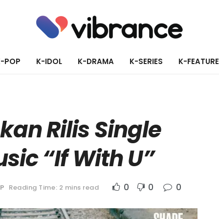
K-POP
K-IDOL
K-DRAMA
K-SERIES
K-FEATUR
an Rilis Single
sic “If With U”
0
0
0
P
Reading Time: 2 mins read