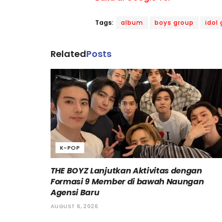
Tags:
album
boys group
idol
Related
Posts
K-POP
THE BOYZ Lanjutkan Aktivitas dengan
Formasi 9 Member di bawah Naungan
Agensi Baru
AUGUST 6, 2026