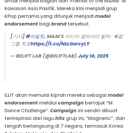
untuk menjadi bagian dari ‘Friends of the M&Ms’ di
kawasan Asia Pasifik. Mereka kini menjadi grup
KPop pertama yang ditunjuk menjadi
model
endorsement
bagi
brand
tersebut.
[기사]
#아일릿
, M&M'S 아시아 앰버서더 발탁‥K팝
그룹 최초
https://t.co/NzLGorcyLY
— BELIFT LAB (@BELIFTLAB)
July 10, 2025
ILLIT akan memulai kiprah mereka sebagai
model
endorsement
melalui
campaign
bertajuk “M
Dance Challenge”.
Campaign
ini sendiri dibuat
terinspirasi dari lagu
hits
grup ini, “Magnetic”, dan
tengah berlangsung di 7 negara, termasuk Korea