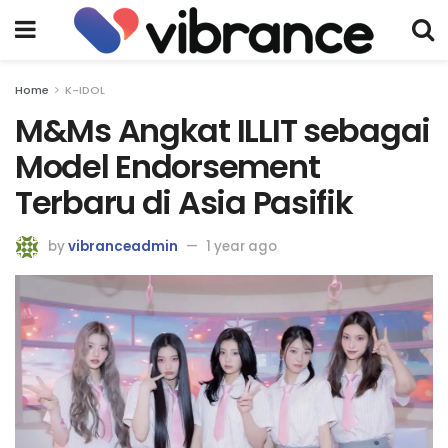
Home
K-IDOL
M&Ms Angkat ILLIT sebagai
Model Endorsement
Terbaru di Asia Pasifik
by
vibranceadmin
1 year ago