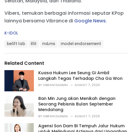
Selatan, Malaysia, dan Thailand.
Vibers, temukan berbagai informasi seputar KPop
lainnya bersama Vibrance di
Google News
.
C
K-IDOL
a
T
t
belift lab
illit
m&ms
model endorsement
a
e
g
g
s
o
Related Content
:
r
i
Kuasa Hukum Lee Seung Gi Ambil
e
Langkah Tegas Terhadap Cha Ga Won
s
BY
VIBRANCEADMIN
AUGUST 7, 2026
:
Ban Min Jung akan Menikah dengan
Seorang Pebisnis Bulan September
Mendatang
BY
VIBRANCEADMIN
AUGUST 7, 2026
Agensi Son Dam Bi Tempuh Jalur Hukum
untuk Melindungi Artisnya dari Unggahan