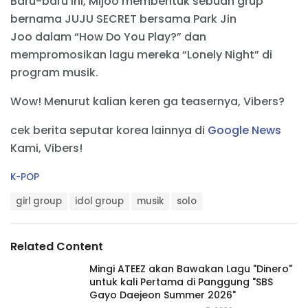
Baru-baru ini, Mijoo membentuk sebuah grup
bernama JUJU SECRET bersama Park Jin
Joo dalam “How Do You Play?” dan
mempromosikan lagu mereka “Lonely Night” di
program musik.
Wow! Menurut kalian keren ga teasernya, Vibers?
cek berita seputar korea lainnya di
Google News
Kami, Vibers!
C
K-POP
a
T
t
girl group
idol group
musik
solo
a
e
g
g
s
o
Related Content
:
r
i
Mingi ATEEZ akan Bawakan Lagu "Dinero"
e
untuk kali Pertama di Panggung "SBS
s
Gayo Daejeon Summer 2026"
: