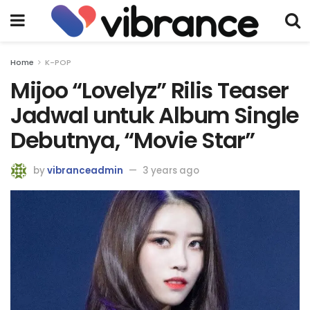
Home
K-POP
Mijoo “Lovelyz” Rilis Teaser
Jadwal untuk Album Single
Debutnya, “Movie Star”
by
vibranceadmin
3 years ago