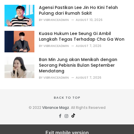
i
Agensi Pastikan Lee Jin Ho Kini Telah
e
Pulang dari Rumah Sakit
s
BY
VIBRANCEADMIN
AUGUST 10, 2026
:
Kuasa Hukum Lee Seung Gi Ambil
Langkah Tegas Terhadap Cha Ga Won
BY
VIBRANCEADMIN
AUGUST 7, 2026
Ban Min Jung akan Menikah dengan
Seorang Pebisnis Bulan September
Mendatang
BY
VIBRANCEADMIN
AUGUST 7, 2026
BACK TO TOP
© 2022
Vibrance Magz
. All Rights Reserved
Exit mobile version