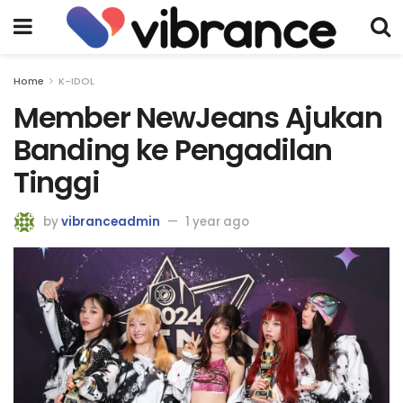
Home
K-IDOL
Member NewJeans Ajukan
Banding ke Pengadilan
Tinggi
by
vibranceadmin
1 year ago