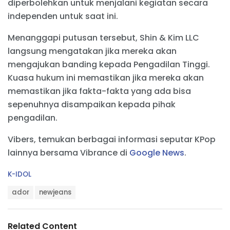
diperbolehkan untuk menjalani kegiatan secara
independen untuk saat ini.
Menanggapi putusan tersebut, Shin & Kim LLC
langsung mengatakan jika mereka akan
mengajukan banding kepada Pengadilan Tinggi.
Kuasa hukum ini memastikan jika mereka akan
memastikan jika fakta-fakta yang ada bisa
sepenuhnya disampaikan kepada pihak
pengadilan.
Vibers, temukan berbagai informasi seputar KPop
lainnya bersama Vibrance di
Google News
.
C
K-IDOL
a
T
t
ador
newjeans
a
e
g
g
s
o
Related Content
:
r