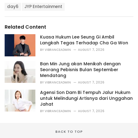
a
T
t
day6
JYP Entertainment
a
e
g
g
s
o
Related Content
:
r
i
Kuasa Hukum Lee Seung Gi Ambil
e
Langkah Tegas Terhadap Cha Ga Won
s
BY
VIBRANCEADMIN
AUGUST 7, 2026
:
Ban Min Jung akan Menikah dengan
Seorang Pebisnis Bulan September
Mendatang
BY
VIBRANCEADMIN
AUGUST 7, 2026
Agensi Son Dam Bi Tempuh Jalur Hukum
untuk Melindungi Artisnya dari Unggahan
Jahat
BY
VIBRANCEADMIN
AUGUST 7, 2026
BACK TO TOP