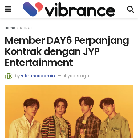
Home
K-IDOL
Member DAY6 Perpanjang
Kontrak dengan JYP
Entertainment
by
vibranceadmin
4 years ago