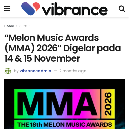
Home
K-POP
“Melon Music Awards
(MMA) 2026” Digelar pada
14 & 15 November
by
vibranceadmin
2 months ago