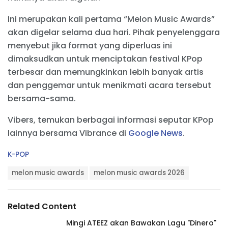
Ini merupakan kali pertama “Melon Music Awards”
akan digelar selama dua hari. Pihak penyelenggara
menyebut jika format yang diperluas ini
dimaksudkan untuk menciptakan festival KPop
terbesar dan memungkinkan lebih banyak artis
dan penggemar untuk menikmati acara tersebut
bersama-sama.
Vibers, temukan berbagai informasi seputar KPop
lainnya bersama Vibrance di
Google News
.
C
K-POP
a
T
t
melon music awards
melon music awards 2026
a
e
g
g
s
o
Related Content
:
r
i
Mingi ATEEZ akan Bawakan Lagu "Dinero"
e