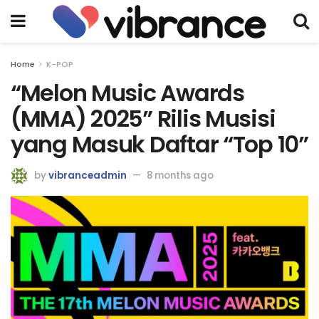
Home
K-POP
“Melon Music Awards
(MMA) 2025” Rilis Musisi
yang Masuk Daftar “Top 10”
by
vibranceadmin
8 months ago