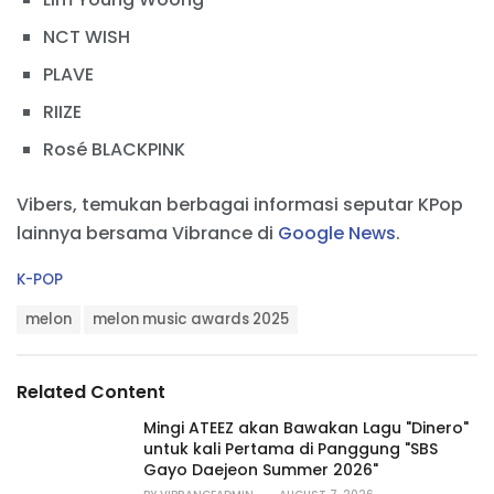
NCT WISH
PLAVE
RIIZE
Rosé BLACKPINK
Vibers, temukan berbagai informasi seputar KPop
lainnya bersama Vibrance di
Google News
.
C
K-POP
a
T
t
melon
melon music awards 2025
a
e
g
g
s
o
Related Content
:
r
i
Mingi ATEEZ akan Bawakan Lagu "Dinero"
e
untuk kali Pertama di Panggung "SBS
s
Gayo Daejeon Summer 2026"
: