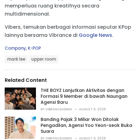
memperluas ruang kreatifnya secara
multidimensional.
Vibers, temukan berbagai informasi seputar KPop
lainnya bersama Vibrance di
Google News
.
C
Company
,
K-POP
a
T
t
mark lee
upper room
a
e
g
g
s
o
Related Content
:
r
i
THE BOYZ Lanjutkan Aktivitas dengan
e
Formasi 9 Member di bawah Naungan
s
Agensi Baru
:
BY
VIBRANCEADMIN
AUGUST 6, 2026
Banding Pajak 3 Miliar Won Ditolak
Pengadilan, Agensi Yoo Yeon-seok Buka
Suara
BY
VIBRANCEADMIN
AUGUST 6, 2026