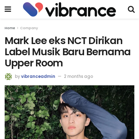
Home
Company
Mark Lee eks NCT Dirikan
Label Musik Baru Bernama
Upper Room
by
vibranceadmin
2 months ago