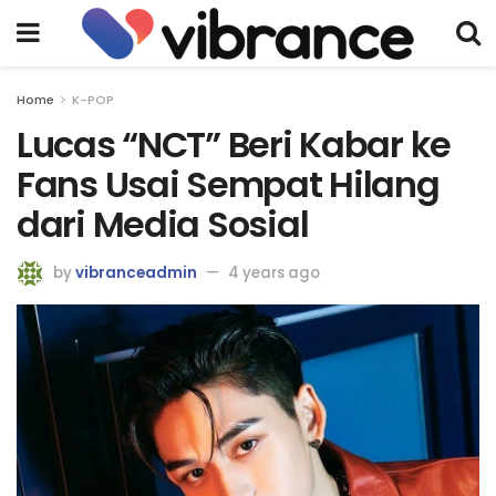
Home
K-POP
Lucas “NCT” Beri Kabar ke
Fans Usai Sempat Hilang
dari Media Sosial
by
vibranceadmin
4 years ago