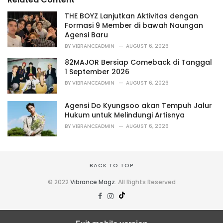
:
r
i
THE BOYZ Lanjutkan Aktivitas dengan
e
Formasi 9 Member di bawah Naungan
s
Agensi Baru
:
BY
VIBRANCEADMIN
AUGUST 6, 2026
82MAJOR Bersiap Comeback di Tanggal
1 September 2026
BY
VIBRANCEADMIN
AUGUST 6, 2026
Agensi Do Kyungsoo akan Tempuh Jalur
Hukum untuk Melindungi Artisnya
BY
VIBRANCEADMIN
AUGUST 6, 2026
BACK TO TOP
© 2022
Vibrance Magz
. All Rights Reserved