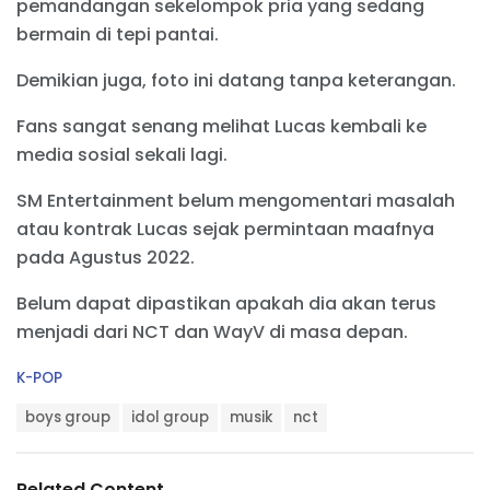
pemandangan sekelompok pria yang sedang
bermain di tepi pantai.
Demikian juga, foto ini datang tanpa keterangan.
Fans sangat senang melihat Lucas kembali ke
media sosial sekali lagi.
SM Entertainment belum mengomentari masalah
atau kontrak Lucas sejak permintaan maafnya
pada Agustus 2022.
Belum dapat dipastikan apakah dia akan terus
menjadi dari NCT dan WayV di masa depan.
C
K-POP
a
T
t
boys group
idol group
musik
nct
a
e
g
g
s
o
Related Content