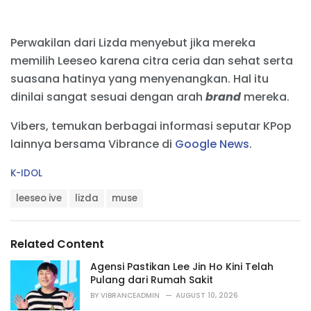
Perwakilan dari Lizda menyebut jika mereka
memilih Leeseo karena citra ceria dan sehat serta
suasana hatinya yang menyenangkan. Hal itu
dinilai sangat sesuai dengan arah
brand
mereka.
Vibers, temukan berbagai informasi seputar KPop
lainnya bersama Vibrance di
Google News
.
C
K-IDOL
a
T
t
leeseo ive
lizda
muse
a
e
g
g
s
o
Related Content
:
r
i
Agensi Pastikan Lee Jin Ho Kini Telah
e
Pulang dari Rumah Sakit
s
BY
VIBRANCEADMIN
AUGUST 10, 2026
: