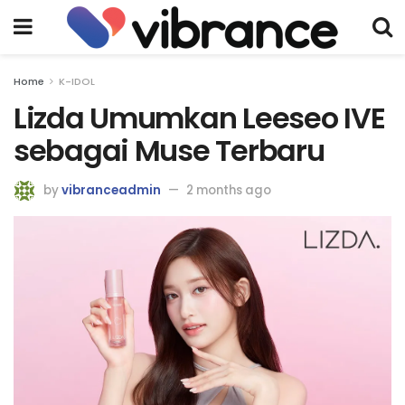
Home
K-IDOL
Lizda Umumkan Leeseo IVE
sebagai Muse Terbaru
by
vibranceadmin
2 months ago