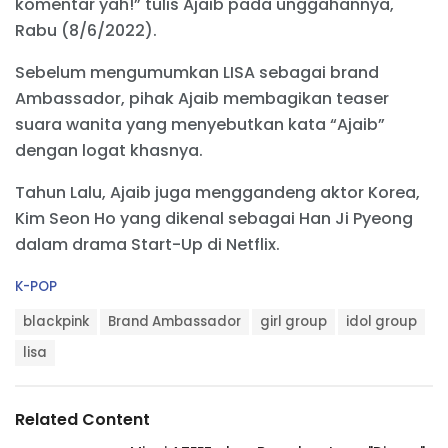
komentar yah!” tulis Ajaib pada unggahannya,
Rabu (8/6/2022).
Sebelum mengumumkan LISA sebagai brand
Ambassador, pihak Ajaib membagikan teaser
suara wanita yang menyebutkan kata “Ajaib”
dengan logat khasnya.
Tahun Lalu, Ajaib juga menggandeng aktor Korea,
Kim Seon Ho yang dikenal sebagai Han Ji Pyeong
dalam drama Start-Up di Netflix.
C
K-POP
a
T
t
blackpink
Brand Ambassador
girl group
idol group
a
e
g
lisa
g
s
o
:
r
i
Related Content
e
s