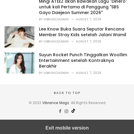
Mingi ATEEZ akan Bawakan Lagu "Dinero"
:
untuk kali Pertama di Panggung "SBS
Gayo Daejeon Summer 2026"
BY
VIBRANCEADMIN
AUGUST 7, 2026
Lee Know Buka Suara Seputar Rencana
Member Stray Kids setelah Jalani Wamil
BY
VIBRANCEADMIN
AUGUST 7, 2026
Suyun Rocket Punch Tinggalkan Woollim
Entertainment setelah Kontraknya
Berakhir
BY
VIBRANCEADMIN
AUGUST 7, 2026
BACK TO TOP
© 2022
Vibrance Magz
. All Rights Reserved
Exit mobile version