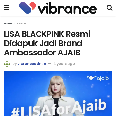
Home
K-POP
LISA BLACKPINK Resmi
Didapuk Jadi Brand
Ambassador AJAIB
by
vibranceadmin
4 years ago