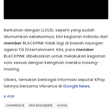
Berkaitan dengan LLOUD, seperti yang sudah
diumumkan sebelumnya, kini kegiatan individu dari
member
BLACKPINK tidak lagi di bawah naungan
agensi YG Entertainment. Kini, para
member
BLACKPINK dibebaskan untuk melakukan kegiatan
solo sesuai dengan keinginan mereka masing-
masing.
Vibers, temukan berbagai informasi seputar KPop
lainnya bersama Vibrance di
Google News
.
C
K-POP
a
T
t
comeback
lisa blackpink
rumor
a
e