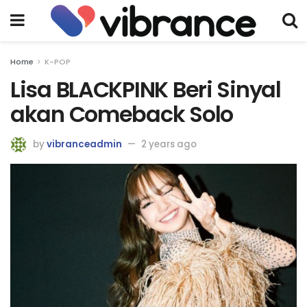
Home
K-POP
Lisa BLACKPINK Beri Sinyal
akan Comeback Solo
by
vibranceadmin
2 years ago