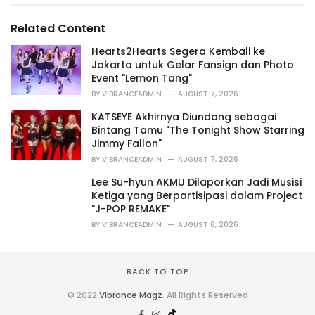
g
g
s
o
Related Content
:
r
i
Hearts2Hearts Segera Kembali ke
e
Jakarta untuk Gelar Fansign dan Photo
s
Event "Lemon Tang"
:
BY
VIBRANCEADMIN
AUGUST 7, 2026
KATSEYE Akhirnya Diundang sebagai
Bintang Tamu "The Tonight Show Starring
Jimmy Fallon"
BY
VIBRANCEADMIN
AUGUST 7, 2026
Lee Su-hyun AKMU Dilaporkan Jadi Musisi
Ketiga yang Berpartisipasi dalam Project
"J-POP REMAKE"
BY
VIBRANCEADMIN
AUGUST 6, 2026
BACK TO TOP
© 2022
Vibrance Magz
. All Rights Reserved