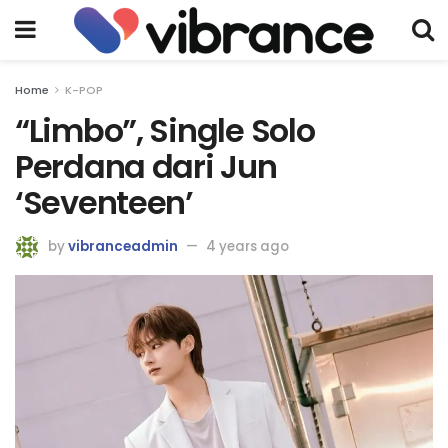
Home
K-POP
“Limbo”, Single Solo
Perdana dari Jun
‘Seventeen’
by
vibranceadmin
4 years ago