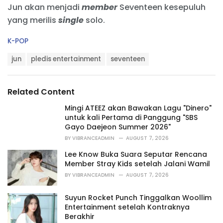
Jun akan menjadi
member
Seventeen kesepuluh
yang merilis
single
solo.
C
K-POP
a
T
t
jun
pledis entertainment
seventeen
a
e
g
g
s
o
Related Content
:
r
i
Mingi ATEEZ akan Bawakan Lagu "Dinero"
e
untuk kali Pertama di Panggung "SBS
s
Gayo Daejeon Summer 2026"
:
BY
VIBRANCEADMIN
AUGUST 7, 2026
Lee Know Buka Suara Seputar Rencana
Member Stray Kids setelah Jalani Wamil
BY
VIBRANCEADMIN
AUGUST 7, 2026
Suyun Rocket Punch Tinggalkan Woollim
Entertainment setelah Kontraknya
Berakhir