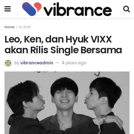
Home
K-POP
Leo, Ken, dan Hyuk VIXX
akan Rilis Single Bersama
by
vibranceadmin
4 years ago