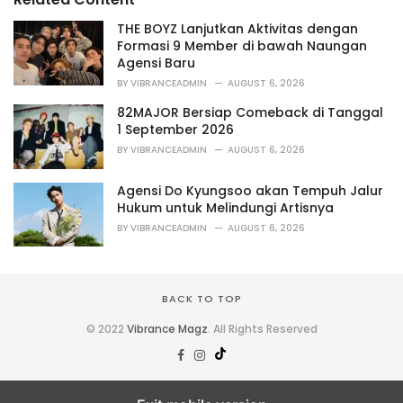
:
r
i
THE BOYZ Lanjutkan Aktivitas dengan
e
Formasi 9 Member di bawah Naungan
s
Agensi Baru
:
BY
VIBRANCEADMIN
AUGUST 6, 2026
82MAJOR Bersiap Comeback di Tanggal
1 September 2026
BY
VIBRANCEADMIN
AUGUST 6, 2026
Agensi Do Kyungsoo akan Tempuh Jalur
Hukum untuk Melindungi Artisnya
BY
VIBRANCEADMIN
AUGUST 6, 2026
BACK TO TOP
© 2022
Vibrance Magz
. All Rights Reserved