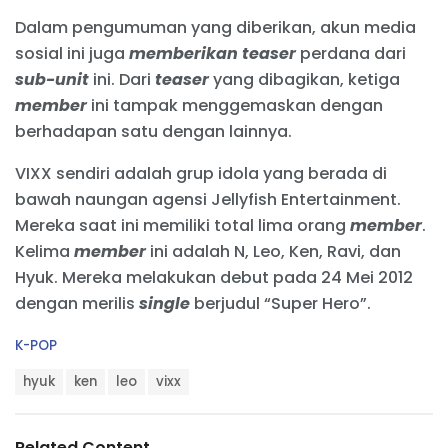
Dalam pengumuman yang diberikan, akun media
sosial ini juga
memberikan
teaser
perdana dari
sub-unit
ini. Dari
teaser
yang dibagikan, ketiga
member
ini tampak menggemaskan dengan
berhadapan satu dengan lainnya.
VIXX sendiri adalah grup idola yang berada di
bawah naungan agensi Jellyfish Entertainment.
Mereka saat ini memiliki total lima orang
member
.
Kelima
member
ini adalah N, Leo, Ken, Ravi, dan
Hyuk. Mereka melakukan debut pada 24 Mei 2012
dengan merilis
single
berjudul “Super Hero”.
C
K-POP
a
T
t
hyuk
ken
leo
vixx
a
e
g
g
s
o
Related Content