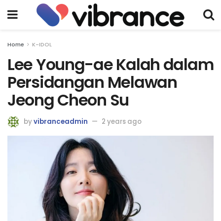
Home
K-IDOL
Lee Young-ae Kalah dalam
Persidangan Melawan
Jeong Cheon Su
by
vibranceadmin
2 years ago