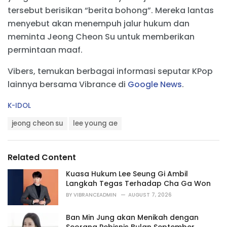
tersebut berisikan “berita bohong”. Mereka lantas
menyebut akan menempuh jalur hukum dan
meminta Jeong Cheon Su untuk memberikan
permintaan maaf.
Vibers, temukan berbagai informasi seputar KPop
lainnya bersama Vibrance di
Google News
.
C
K-IDOL
a
T
t
jeong cheon su
lee young ae
a
e
g
g
s
o
Related Content
:
r
i
Kuasa Hukum Lee Seung Gi Ambil
e
Langkah Tegas Terhadap Cha Ga Won
s
BY
VIBRANCEADMIN
AUGUST 7, 2026
:
Ban Min Jung akan Menikah dengan